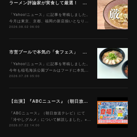
ラーメン評論家が実食して厳選！ 「いま絶対に食べるべきラーメン」ベスト５！【2026年８月】（ Yahoo!ニュース）8/2
「Yahoo!ニュース」に記事を寄稿しました。
今月は東京、京都、福岡の新店揃いとなり…
2026.08.02 06:00
市営プールで本気の「食フェス」 プールサイドで味わえる「ご当地麺」の実力は？（Yahoo!ニュース）7/28
「Yahoo!ニュース」に記事を寄稿しました。
今年も稲毛海浜公園プールはフードに本気…
2026.07.28 05:00
【出演】『ABCニュース』（朝日放送テレビ）7/22
『ABCニュース』（朝日放送テレビ）にて
「冷やしグルメ」について解説しました。※…
2026.07.22 14:00