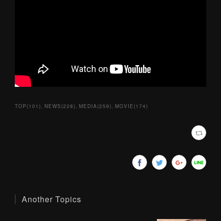
TOP
(
101
)
NEWS
(
228
)
MEDIA
(
259
)
MOVIE
(
174
)
Another Topics