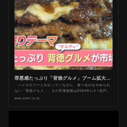
罪悪感たっぷり「背徳グルメ」ブーム拡大！ 新商品も続々登場 健康志向市場を上回る伸び 健康的に楽しむコツを専門家が紹介
ハイカロリーとわかっていながら、食べるのをやめられ
ない「背徳グルメ」。その市場規模は2024年に4.1兆円…
www.asahi.co.jp