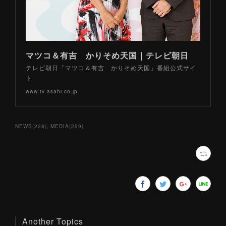
マツコ＆有吉 かりそめ天国｜テレビ朝日
テレビ朝日「マツコ＆有吉 かりそめ天国」番組公式サイ
ト
www.tv-asahi.co.jp
NEWS
(
228
)
MEDIA
(
259
)
Another Topics